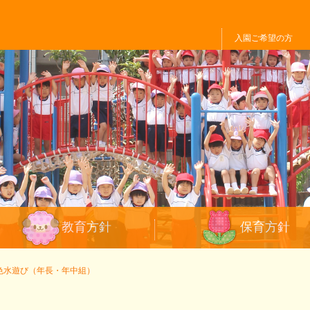
入園ご希望の方
行事一覧
教育方針
保育方針
色水遊び（年長・年中組）